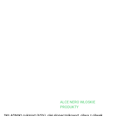
ALCE NERO WŁOSKIE
PRODUKTY
SKŁADNIKI cukinia* (65%), olej słonecznikowy*, oliwa z oliwek