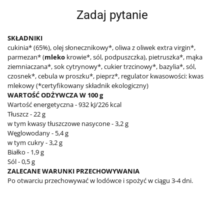
Zadaj pytanie
SKŁADNIKI
cukinia* (65%), olej słonecznikowy*, oliwa z oliwek extra virgin*,
parmezan* (
mleko
krowie*, sól, podpuszczka), pietruszka*, mąka
ziemniaczana*, sok cytrynowy*, cukier trzcinowy*, bazylia*, sól,
czosnek*, cebula w proszku*, pieprz*, regulator kwasowości: kwas
mlekowy (*certyfikowany składnik ekologiczny)
WARTOŚĆ ODŻYWCZA W 100 g
Wartość energetyczna - 932 kJ/226 kcal
Tłuszcz - 22 g
w tym kwasy tłuszczowe nasycone - 3,2 g
Węglowodany - 5,4 g
w tym cukry - 3,2 g
Białko - 1,9 g
Sól - 0,5 g
ZALECANE WARUNKI PRZECHOWYWANIA
Po otwarciu przechowywać w lodówce i spożyć w ciągu 3-4 dni.