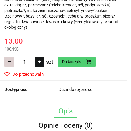
extra virgin*, parmezan* (mleko krowie*, sól, podpuszczka),
pietruszka*, mąka ziemniaczana*, sok cytrynowy*, cukier
trzcinowy*, bazylia*, sól, czosnek*, cebula w proszku*, pieprz*,
regulator kwasowości: kwas mlekowy (*certyfikowany składnik
ekologiczny)
13.00
100
/
KG
szt.
Do koszyka
Do przechowalni
Dostępność
Duża dostępność
Opis
Opinie i oceny (0)