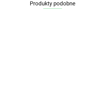
Produkty podobne
PESTO
PESTO
Z
ZIELONE
PESTO
RUKOLI
PESTO
BIO Z
A'LA
18.85
12.35
BIO
CZERWONE
BAZYLII
GENOVESE
130 g -
11.35
PESTO Z
BIO Z
140 g
BIO 125 g -
11.95
LA
CZOSNKU
SUSZONYCH
BIO
BIO VERDE
SELVA
NIEDŹWIEDZIEGO
POMIDORÓW
PLANET
21.35
BIO 165 g BIO
140 g BIO
VERDE
PLANET