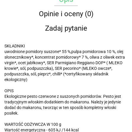
Opinie i oceny (0)
Zadaj pytanie
SKŁADNIKI
uwodnione pomidory suszone* 55 %,pulpa pomidorowa 10 %, olej
słonecznikowy*, koncentrat pomidorowy* 7 %, oliwa z oliwek extra
virgin*, ocet jabłkowy*, SER Parmigiano Reggiano DOP* ( MLEKO
krowie*, sól, podpuszczka), SER pecorino* (MLEKO owcze*,
podpuszczka, sól, pieprz*, chilli* (*certyfikowany składnik
ekologiczny)
OPIS
Ekologiczne pesto czerwone z suszonych pomidorów. Pesto jest
tradycyjnym włoskim dodatkiem do makaronu. Należy je jedynie
dodać do makaronu, tworząc w ten sposób kompletny włoski
posiłek.
WARTOŚĆ ODŻYWCZA W 100 g
Wartość energetyczna - 605 kJ /144 kcal