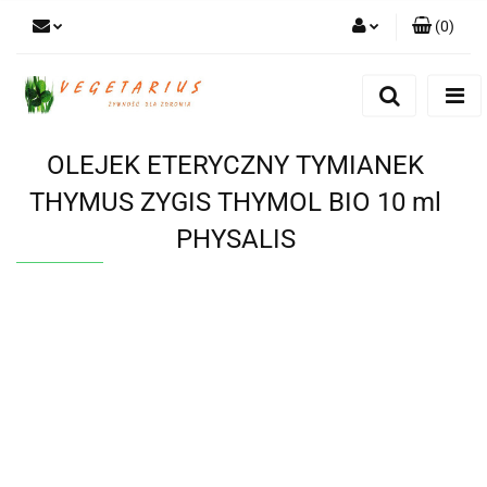
(
0
)
Zaloguj się
Zarejestruj się
Dodaj zgłoszenie
OLEJEK ETERYCZNY TYMIANEK
THYMUS ZYGIS THYMOL BIO 10 ml
PHYSALIS