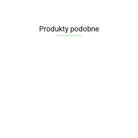
Produkty podobne
Tymianek EKO
20g DARY
NATURY
5.95
OLEJEK
ETERYCZNY
OLEJEK ETERYCZNY
TYMIANKOWY 10 ml
TYMIANEK 10 ml -
18.55
- ETJA
YOUR CANDLE
16.95