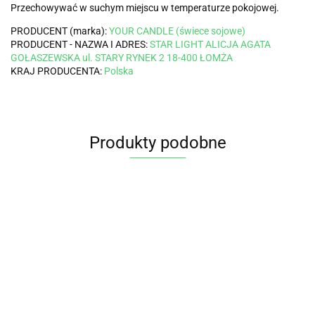
Przechowywać w suchym miejscu w temperaturze pokojowej.
PRODUCENT (marka):
YOUR CANDLE (świece sojowe)
PRODUCENT - NAZWA I ADRES:
STAR LIGHT ALICJA AGATA
GOŁASZEWSKA ul. STARY RYNEK 2 18-400 ŁOMŻA
KRAJ PRODUCENTA:
Polska
Produkty podobne
HERBATKA
HERBATKA
HERBATKA
LIŚĆ
NA SEN
DLA
HERBATK
MELISY
(BEDTIME)
DZIECI -
14.90
13.95
GLICYNA (850
7.55
WEWNĘT