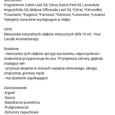
SKŁADNIKI
Pogostemon Cabin Leaf Oil, Citrus Dulcis Peel Oil, Lavandula
Angustifolia Oil, Melissa Officinalis Leaf Oil, *Citral, *Citronellol,
*Coumarin, *Eugenol, *Farnesol, *Geraniol, *Limonene, *Linalool.
*alergeny naturalnie występujące w olejku
OPIS
Mieszanka naturalnych olejków eterycznych SEN 10 ml - Your
Candle Aromatherapy
Działanie:
- mieszanka tych olejków sprzyja wyciszeniu, odpoczynkowi i
znakomicie przygotowuje do snu. Przyśpiesza zdrowy, głęboki,
otulający sen
- przynosi ukojenie w stanach napięcia nerwowego, silnego
zmęczenia, gonitwy myśli
- ma działanie uspokajające
Zastosowanie:
-Kąpiel
-Sauna
-Nawilżacze powietrza
-Podgrzewacze
-Dyfuzory zapachowe