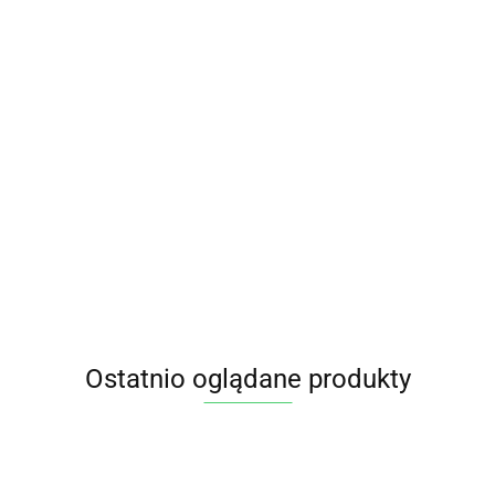
HERBATKA
HERBATKA
HERBATKA
LIŚĆ
LIŚĆ
NA
HERBATKA
Cukierki
MIĘTY BIO
MIĘTY BIO
TRAWIENIE
ROKITNIKO
9.95
7.25
eukaliptusowo-
13.85
(25 x 1,5 g)
25 g DARY
(STOMACH
Z DODATKI
miętowe ze
DARY
NATURY
11.55
EASE) BIO
5.65
MIĘTY I
stewią bez
NATURY
(17 x 1,8 g)
POMARAŃC
cukru 50g
30,6 g -
BIO 20 x 1,8
PURE & GOOD
YOGI TEA
APOTHEKE
Ostatnio oglądane produkty