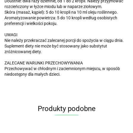
Doustnie: dwa razy dziennie, od 1 do 2 kropli. Należy przyjmować
rozcieńczony w łyżce miodu lub w naparze ziołowym.
Skóra (masaż, kąpiel): 5 do 10 kropli na 10 ml oleju roślinnego.
Aromatyzowanie powietrza: 5 do 10 kropli według osobistych
preferencji i wielkości pokoju.
UWAGI
Nie należy przekraczać zalecanej porcji do spożycia w ciągu dnia.
Suplement diety nie może być stosowany jako substytut
zróżnicowanej diety.
ZALECANE WARUNKI PRZECHOWYWANIA
Przechowywać w chłodnym i zaciemnionym miejscu, w sposób
niedostępny dla małych dzieci.
Produkty podobne