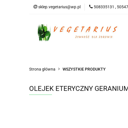
sklep.vegetarius@wp.pl
508335131 , 5054
KATEGORIE
B
SUPLEMENTY
KATEGORIE
BEZGLUTENOWE
DO
Strona główna
WSZYSTKIE PRODUKTY
OLEJEK ETERYCZNY GERANIUM 