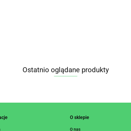
CAND
LEJEK ETERYCZNY KADZIDŁOWIEC 10 ml - YOUR
ANDLE
16.95
.95
Ostatnio oglądane produkty
acje
O sklepie
a
O nas