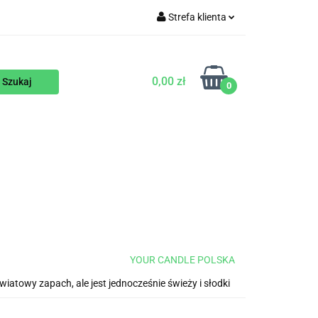
Strefa klienta
WEGAŃSKIE
Zaloguj się
Zarejestruj się
0,00 zł
0
Dodaj zgłoszenie
ENTY
NA ZAMÓWIENIE
BLOG
YOUR CANDLE POLSKA
iatowy zapach, ale jest jednocześnie świeży i słodki