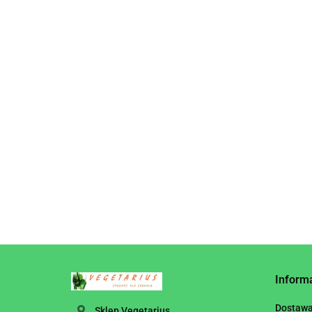
O
C
17
Inform
Dostaw
Sklep Vegetarius