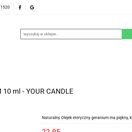
71520
EZGLUTENOWE
DOM
DZIECKO
URODA
NA ZAMÓWIENIE
BLOG
M
DZIECKO
URODA
WEGAŃSKIE
SUPLEM
10 ml - YOUR CANDLE
Naturalny Olejek eteryczny geranium ma piękny, kw
22.95