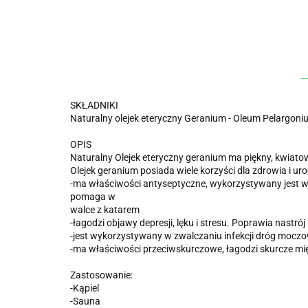
SKŁADNIKI
Naturalny olejek eteryczny Geranium - Oleum Pelargon
OPIS
Naturalny Olejek eteryczny geranium ma piękny, kwiatow
Olejek geranium posiada wiele korzyści dla zdrowia i uro
-ma właściwości antyseptyczne, wykorzystywany jest w z
pomaga w
walce z katarem
-łagodzi objawy depresji, lęku i stresu. Poprawia nastr
-jest wykorzystywany w zwalczaniu infekcji dróg mocz
-ma właściwości przeciwskurczowe, łagodzi skurcze mi
Zastosowanie:
-Kąpiel
-Sauna