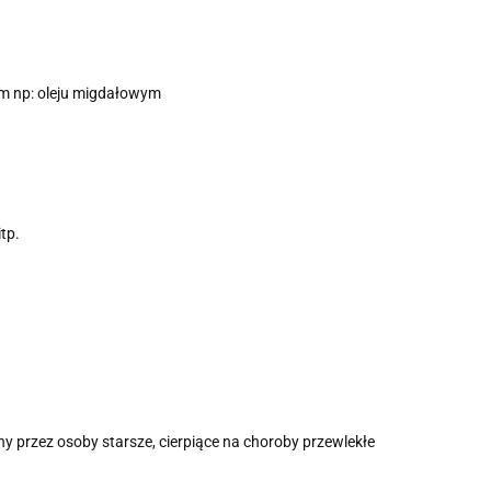
m np: oleju migdałowym
tp.
ny przez osoby starsze, cierpiące na choroby przewlekłe