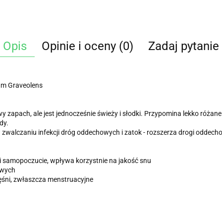
Opis
Opinie i oceny (0)
Zadaj pytanie
ium Graveolens
y zapach, ale jest jednocześnie świeży i słodki. Przypomina lekko różan
dy.
walczaniu infekcji dróg oddechowych i zatok - rozszerza drogi oddechow
ój i samopoczucie, wpływa korzystnie na jakość snu
owych
ęśni, zwłaszcza menstruacyjne