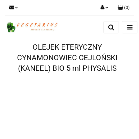
(
0
)
Zaloguj się
Zarejestruj się
Dodaj zgłoszenie
OLEJEK ETERYCZNY
CYNAMONOWIEC CEJLOŃSKI
(KANEEL) BIO 5 ml PHYSALIS