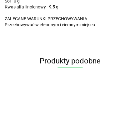
Sól - 0 g
Kwas alfa-linolenowy - 9,5 g
ZALECANE WARUNKI PRZECHOWYWANIA
Przechowywać w chłodnym i ciemnym miejscu
Produkty podobne
OLEJ Z
OLEJ
OLEJ
ZARODKÓW
RZEPAKOWY
RZEPAKOWY
OLI
RZEPAKU
BEZWONNY
VIRGIN BIO
OLEJ
26.95