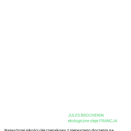
JULES BROCHENIN
ekologiczne oleje FRANCJA
Najwyższej jakości olej rzepakowy z pierwszego tłoczenia na