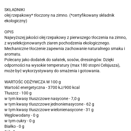
SKŁADNIKI
olej rzepakowy* tłoczony na zimno. (*certyfikowany składnik
ekologiczny)
OPIS
Najwyższej jakości olej rzepakowy z pierwszego tłoczenia na zimno,
z wyselekcjonowanych ziaren pochodzenia ekologicznego.
Mechaniczne tłoczenie zapewnia zachowanie naturalnego smaku i
aromatu.
Polecany jako dodatek do sałatek, sosów, dressingów. Dzięki
odporności na wysokie temperatury (max 180 stopni Celsjusza),
może być wykorzystywany do smażenia i gotowania.
WARTOŚC ODŻYWCZA W 100 g
Wartość energetyczna - 3700 kJ/900 kcal
Tłuszcz - 100 g
w tym kwasy tłuszczowe nasycone - 7,0 g
w tym kwasy tłuszczowe jednonienasycone - 62 g
w tym kwasy tłuszczowe wielonienasycone - 31 g
Węglowodany - 0 g
w tym cukry - 0 g
Białko - 0 g