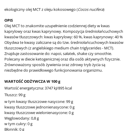
ekologiczny olej MCT z oleju kokosowego (
Cocos nucifera
)
OPIS
Olej MCT to znakomite uzupełnienie codziennej diety w kwas
kaprylowy oraz kwas kaprynowy. Kompozycja średniołańcuchowych
kwasów tłuszczowych: kwas kaprylowy: 60 %, kwas kaprynowy: 40 %
Obydwa te kwasy zaliczane są do tzw. średniołańcuchowych kwasów
tłuszczowych (z angielskiego medium chain triglycerides - MCT).
Znajduje zastosowanie do: napoi, sałatek, shake czy smoothie.
Polecany w diecie ketogenicznej oraz dla osób aktywnych fizycznie.
Zrównoważony sposób żywienia oraz zdrowy tryb życia są
niezbędne do prawidłowego funkcjonowania organizmu.
WARTOŚĆ ODŻYWCZA W 100 g
Wartość energetyczna: 3747 kJ/895 kcal
Tłuszcz: 99 g
w tym kwasy tłuszczowe nasycone: 99 g
kwasy tłuszczowe jednonienasycone: 0 g
kwasy tłuszczowe wielonienasycone: 0 g
Węglowodany: 0,8 g
w tym cukry: 0 g
Błonnik: 0 g