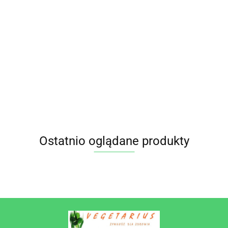
MCT Z
KOKOSA
47.55
OLEJ Z
BIO 250
OLEJ
OLEJ
MIĄŻSZU
ml
KOKOSOWY
KOKOSOWY
AWOKADO
BATOM
32.85
MCT KETO
MCT KETO
TŁOCZONY NA
35.85
55.95
BEZGLUTENOWY
BEZGLUTENOWY
ZIMNO KETO
BIO 250 ml - PIĘĆ
BIO 500 ml - PIĘĆ
BIO 250 ml -
PRZEMIAN
PRZEMIAN
BATOM
Ostatnio oglądane produkty