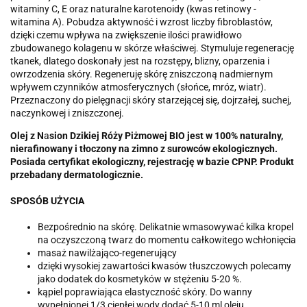
witaminy C, E oraz naturalne karotenoidy (kwas retinowy -
witamina A). Pobudza aktywność i wzrost liczby fibroblastów,
dzięki czemu wpływa na zwiększenie ilości prawidłowo
zbudowanego kolagenu w skórze właściwej. Stymuluje regenerację
tkanek, dlatego doskonały jest na rozstępy, blizny, oparzenia i
owrzodzenia skóry. Regeneruję skórę zniszczoną nadmiernym
wpływem czynników atmosferycznych (słońce, mróz, wiatr).
Przeznaczony do pielęgnacji skóry starzejącej się, dojrzałej, suchej,
naczynkowej i zniszczonej.
Olej z N
a
sion Dzikiej
Róży
Piżmowej BIO
jest w 100% naturalny,
nierafinowany i tłoczony na zimno z surowców ekologicznych.
Posiada certyfikat ekologiczny,
rejestrację w bazie CPNP. Produkt
przebadany dermatologicznie.
SPOSÓB UŻYCIA
Bezpośrednio na skórę. Delikatnie wmasowywać kilka kropel
na oczyszczoną twarz do momentu całkowitego wchłonięcia
masaż nawilżająco-regenerujący
dzięki wysokiej zawartości kwasów tłuszczowych polecamy
jako dodatek do kosmetyków w stężeniu 5-20 %.
kąpiel poprawiająca elastyczność skóry. Do wanny
wypełnionej 1/3 ciepłej wody dodać 5-10 ml oleju.