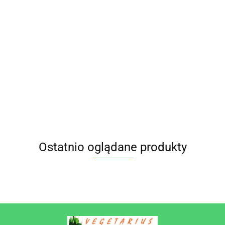
OLEJEK ETERYCZNY Z
DRZEWA RÓŻANEGO 10
ml - ETJA
27.95
NATURALNY OLEJ Z NASION
MARCHWI /Daucus Carota Oil/
50 ML ETJA
22.85
Ostatnio oglądane produkty