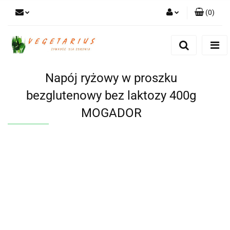
(
0
)
Zaloguj się
Zarejestruj się
Dodaj zgłoszenie
Napój ryżowy w proszku
bezglutenowy bez laktozy 400g
MOGADOR