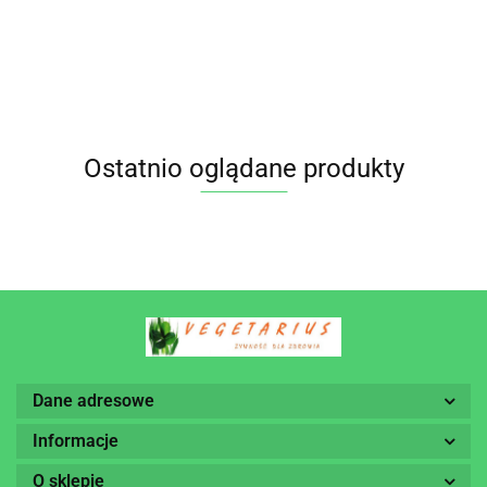
BIO 950 g
400 g -
950 g
PUCER
PASIEKA
PASIEKA
PASIEKA
PUCER
PUCER
PUCER
Ostatnio oglądane produkty
Dane adresowe
Informacje
O sklepie