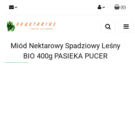
(
0
)
Zaloguj się
Zarejestruj się
Dodaj zgłoszenie
Miód Nektarowy Spadziowy Leśny
BIO 400g PASIEKA PUCER