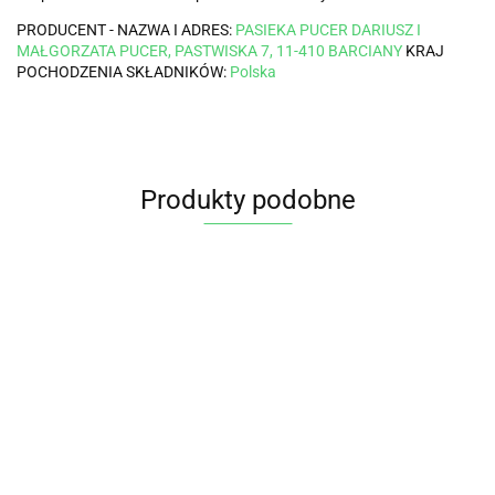
PRODUCENT - NAZWA I ADRES:
PASIEKA PUCER DARIUSZ I
MAŁGORZATA PUCER, PASTWISKA 7, 11-410 BARCIANY
KRAJ
POCHODZENIA SKŁADNIKÓW:
Polska
Produkty podobne
Miód
MIÓD
Nektarowy
MIÓD
MIÓD
MIÓD
SPADZIO
Gryczany
NEKTAROWY
NEKTAROWY
NEKTAROWY
45.65
BIO 300 g
BIO 400g
GRYCZANY
LIPOWY BIO
LIPOWY BIO
30.75
101.50
45.95
101.50
BIO PLAN
PASIEKA