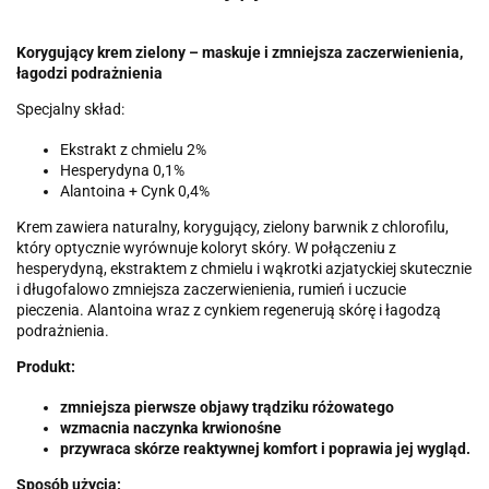
Korygujący krem zielony – maskuje i zmniejsza zaczerwienienia,
łagodzi podrażnienia
Specjalny skład:
Ekstrakt z chmielu 2%
Hesperydyna 0,1%
Alantoina + Cynk 0,4%
Krem zawiera naturalny, korygujący, zielony barwnik z chlorofilu,
który optycznie wyrównuje koloryt skóry. W połączeniu z
hesperydyną, ekstraktem z chmielu i wąkrotki azjatyckiej skutecznie
i długofalowo zmniejsza zaczerwienienia, rumień i uczucie
pieczenia. Alantoina wraz z cynkiem regenerują skórę i łagodzą
podrażnienia.
Produkt:
zmniejsza pierwsze objawy trądziku różowatego
wzmacnia naczynka krwionośne
przywraca skórze reaktywnej komfort i poprawia jej wygląd.
Sposób użycia: