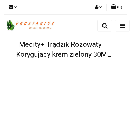
(
0
)
Zaloguj się
Zarejestruj się
Dodaj zgłoszenie
Medity+ Trądzik Różowaty –
Korygujący krem zielony 30ML