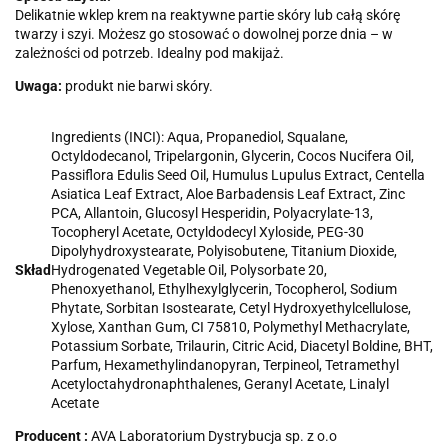
Delikatnie wklep krem na reaktywne partie skóry lub całą skórę
twarzy i szyi. Możesz go stosować o dowolnej porze dnia – w
zależności od potrzeb. Idealny pod makijaż.
Uwaga:
produkt nie barwi skóry.
Ingredients (INCI): Aqua, Propanediol, Squalane,
Octyldodecanol, Tripelargonin, Glycerin, Cocos Nucifera Oil,
Passiflora Edulis Seed Oil, Humulus Lupulus Extract, Centella
Asiatica Leaf Extract, Aloe Barbadensis Leaf Extract, Zinc
PCA, Allantoin, Glucosyl Hesperidin, Polyacrylate-13,
Tocopheryl Acetate, Octyldodecyl Xyloside, PEG-30
Dipolyhydroxystearate, Polyisobutene, Titanium Dioxide,
Skład
Hydrogenated Vegetable Oil, Polysorbate 20,
Phenoxyethanol, Ethylhexylglycerin, Tocopherol, Sodium
Phytate, Sorbitan Isostearate, Cetyl Hydroxyethylcellulose,
Xylose, Xanthan Gum, CI 75810, Polymethyl Methacrylate,
Potassium Sorbate, Trilaurin, Citric Acid, Diacetyl Boldine, BHT,
Parfum, Hexamethylindanopyran, Terpineol, Tetramethyl
Acetyloctahydronaphthalenes, Geranyl Acetate, Linalyl
Acetate
Producent :
AVA Laboratorium Dystrybucja sp. z o.o