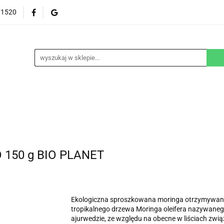
71520
EZGLUTENOWE
DOM
DZIECKO
URODA
NA ZAMÓWIENIE
BLOG
M
DZIECKO
URODA
WEGAŃSKIE
SUPLEM
150 g BIO PLANET
Ekologiczna sproszkowana moringa otrzymywana je
tropikalnego drzewa Moringa oleifera nazywaneg
ajurwedzie, ze względu na obecne w liściach zwi