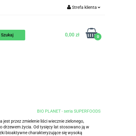
Strefa klienta
WEGAŃSKIE
Zaloguj się
Zarejestruj się
0,00 zł
0
Dodaj zgłoszenie
ENTY
NA ZAMÓWIENIE
BLOG
BIO PLANET - seria SUPERFOODS
st przez zmielenie liści wiecznie zielonego,
o drzewem życia. Od tysięcy lat stosowano ją w
ązki bioaktywne charakteryzujące się wysoką