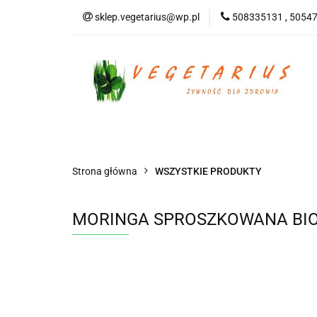
sklep.vegetarius@wp.pl
508335131 , 5054
KATEGORIE
B
SUPLEMENTY
KATEGORIE
BEZGLUTENOWE
DO
Strona główna
WSZYSTKIE PRODUKTY
MORINGA SPROSZKOWANA BIO 