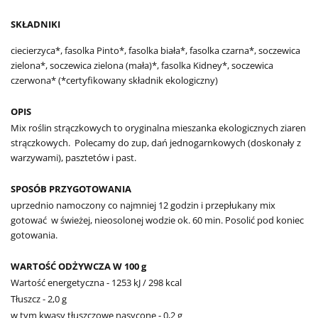
SKŁADNIKI
ciecierzyca*, fasolka Pinto*, fasolka biała*, fasolka czarna*, soczewica
zielona*, soczewica zielona (mała)*, fasolka Kidney*, soczewica
czerwona* (*certyfikowany składnik ekologiczny)
OPIS
Mix roślin strączkowych to oryginalna mieszanka ekologicznych ziaren
strączkowych.
Polecamy do zup, dań jednogarnkowych (doskonały z
warzywami), pasztetów i past.
SPOSÓB PRZYGOTOWANIA
uprzednio namoczony co najmniej 12 godzin i przepłukany mix
gotować
w świeżej, nieosolonej wodzie ok. 60 min. Posolić pod koniec
gotowania.
WARTOŚĆ ODŻYWCZA W 100 g
Wartość energetyczna - 1253 kJ / 298 kcal
Tłuszcz - 2,0 g
w tym kwasy tłuszczowe nasycone - 0,2 g