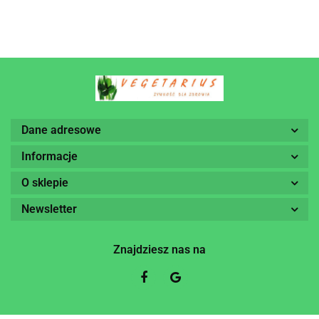
Dane adresowe
Informacje
O sklepie
Newsletter
Znajdziesz nas na