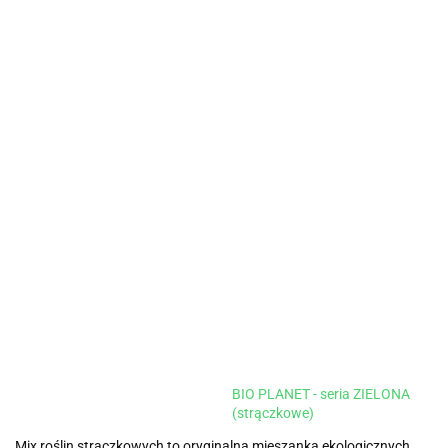
BIO PLANET - seria ZIELONA
(strączkowe)
Mix roślin strączkowych to oryginalna mieszanka ekologicznych