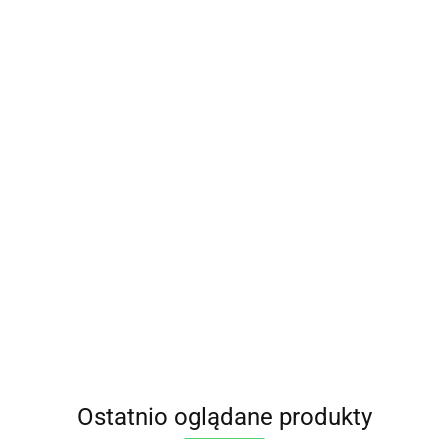
FASOLA MUNG BIO 1KG BIO
FASOLA MUNG BIO 500 g BIO
PLANET
PLANET
21.95
12.25
Ostatnio oglądane produkty