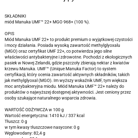
SKŁADNIKI
miód Manuka UMF™ 22+ MGO 968+ (100 %).
OPIS
Miód Manuka UMF 22+ to produkt premium o wyjątkowej czystości
i mocy działania. Posiada wysoką zawartość methylglyoxalu
(MGO) oraz certyfikat UMF 22+, co potwierdza jego silne
właściwości antybakteryjne i zdrowotne. Pochodzi z ekologicznych
pasiek w Nowej Zelandii, gdzie pszczoły zbierają nektar z kwiatów
krzewu Manuka. UMF™ (Unique Manuka Factor) to system
certyfikacji, który ocenia zawartość aktywnych składników, takich
jak methylglyoxal (MGO). Im wyższy wskaźnik UMF, tym większa
moc antybakteryjna miodu. Miód Manuka UMF™ 22+ należy do
produktów o najwyższej dostępnej aktywności. Jest ceniony przez
osoby szukające naturalnego wsparcia zdrowia.
WARTOŚĆ ODŻYWCZA w 100 g
Wartość energetyczna: 1410 kJ / 337 kcal
Tłuszcz: 0 g
w tym kwasy tłuszczowe nasycone: 0 g
Węglowodany: 82,4 g