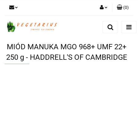
(
0
)
Zaloguj się
Zarejestruj się
Dodaj zgłoszenie
MIÓD MANUKA MGO 968+ UMF 22+
250 g - HADDRELL'S OF CAMBRIDGE