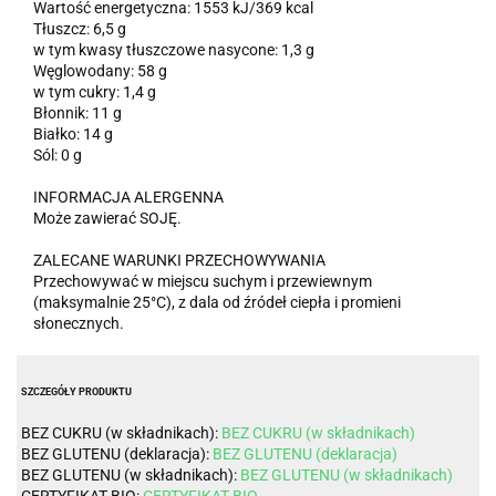
Wartość energetyczna: 1553 kJ/369 kcal
Tłuszcz: 6,5 g
w tym kwasy tłuszczowe nasycone: 1,3 g
Węglowodany: 58 g
w tym cukry: 1,4 g
Błonnik: 11 g
Białko: 14 g
Sól: 0 g
INFORMACJA ALERGENNA
Może zawierać SOJĘ.
ZALECANE WARUNKI PRZECHOWYWANIA
Przechowywać w miejscu suchym i przewiewnym
(maksymalnie 25°C), z dala od źródeł ciepła i promieni
słonecznych.
SZCZEGÓŁY PRODUKTU
BEZ CUKRU (w składnikach):
BEZ CUKRU (w składnikach)
BEZ GLUTENU (deklaracja):
BEZ GLUTENU (deklaracja)
BEZ GLUTENU (w składnikach):
BEZ GLUTENU (w składnikach)
CERTYFIKAT BIO:
CERTYFIKAT BIO