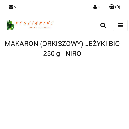
(
0
)
Zaloguj się
Zarejestruj się
Dodaj zgłoszenie
MAKARON (ORKISZOWY) JEŻYKI BIO
250 g - NIRO