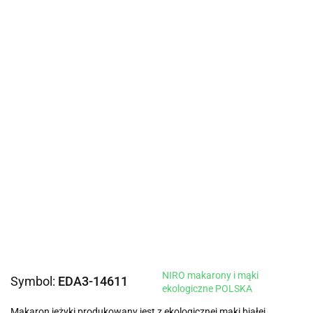
NIRO makarony i mąki
Symbol:
EDA3-14611
ekologiczne POLSKA
Makaron jeżyki produkowany jest z ekologicznej mąki białej.