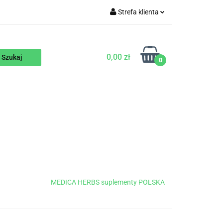
Strefa klienta
WEGAŃSKIE
Zaloguj się
Zarejestruj się
0,00 zł
0
Dodaj zgłoszenie
ENTY
NA ZAMÓWIENIE
BLOG
MEDICA HERBS suplementy POLSKA