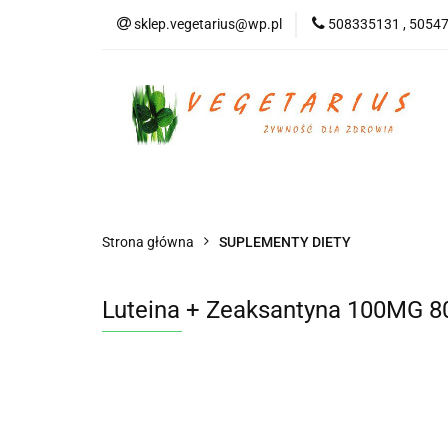
sklep.vegetarius@wp.pl
508335131 , 5054
KATEGORIE
B
SUPLEMENTY
KATEGORIE
BEZGLUTENOWE
DO
Strona główna
SUPLEMENTY DIETY
Luteina + Zeaksantyna 100MG