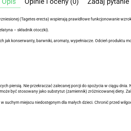
Opis
Opinie i oceny (0)
Zadaj pytanie
zniesionej (Tagetes erecta) wspierają prawidłowe funkcjonowanie wzro
elatyna – składnik otoczki).
h jak konserwanty, barwniki, aromaty, wypełniacze. Odcień produktu mo
cych piersią. Nie przekraczać zalecanej porcji do spożycia w ciągu dnia
 może być stosowany jako substytut (zamiennik) zróżnicowanej diety. Z
 suchym miejscu niedostępnym dla małych dzieci. Chronić przed wilgoci