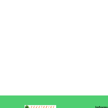
KAPSUŁKI NA WZROK (OPTIKAN) BEZGLUTENOW
46.95
Inform