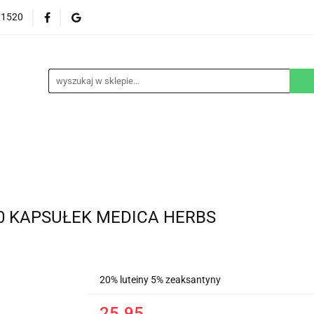
71520
EZGLUTENOWE
DOM
DZIECKO
URODA
NA ZAMÓWIENIE
BLOG
M
DZIECKO
URODA
WEGAŃSKIE
SUPLEM
 80 KAPSUŁEK MEDICA HERBS
20% luteiny 5% zeaksantyny
25.95