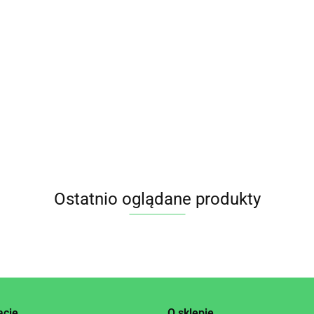
E 60 WEGEKAPS (32,4 g) PHARMOVIT
Ostatnio oglądane produkty
acje
O sklepie