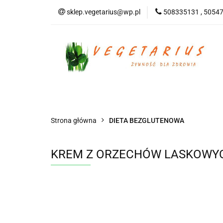
sklep.vegetarius@wp.pl
508335131 , 5054
KATEGORIE
B
SUPLEMENTY
KATEGORIE
BEZGLUTENOWE
DO
Strona główna
DIETA BEZGLUTENOWA
KREM Z ORZECHÓW LASKOWYCH