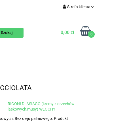
Strefa klienta
WEGAŃSKIE
Zaloguj się
Zarejestruj się
0,00 zł
0
Dodaj zgłoszenie
ENTY
NA ZAMÓWIENIE
BLOG
OCCIOLATA
RIGONI DI ASIAGO (kremy z orzechów
laskowych,musy) WŁOCHY
kowych. Bez oleju palmowego. Produkt