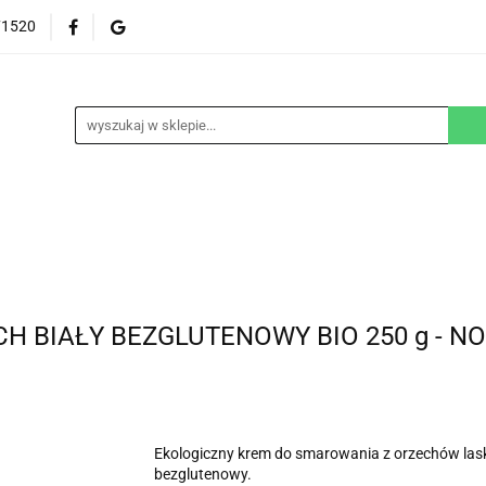
71520
EZGLUTENOWE
DOM
DZIECKO
URODA
NA ZAMÓWIENIE
BLOG
M
DZIECKO
URODA
WEGAŃSKIE
SUPLEM
 BIAŁY BEZGLUTENOWY BIO 250 g - N
Ekologiczny krem do smarowania z orzechów las
bezglutenowy.