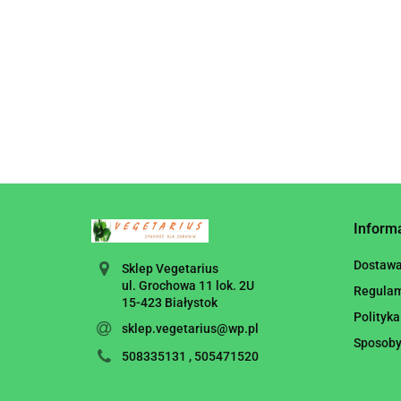
Inform
Dostaw
Sklep Vegetarius
ul. Grochowa 11 lok. 2U
Regula
15-423 Białystok
Polityka
sklep.vegetarius@wp.pl
Sposoby
508335131 , 505471520