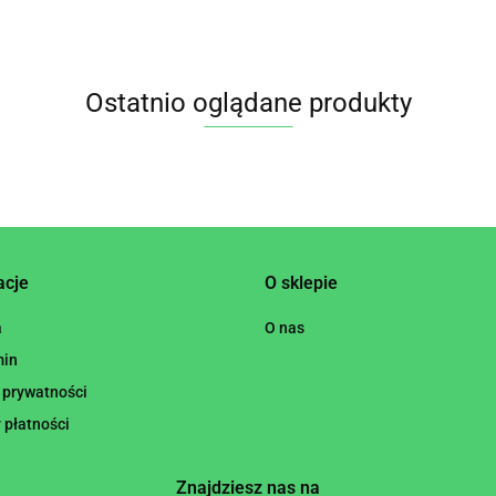
Ostatnio oglądane produkty
acje
O sklepie
a
O nas
min
 prywatności
 płatności
Znajdziesz nas na