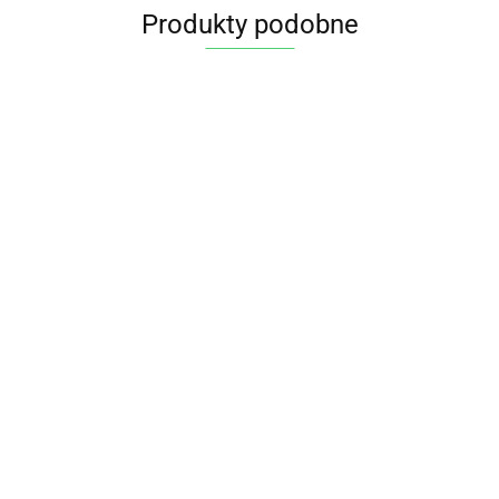
Produkty podobne
KREM
KREM
ORZECHOWO -
KOSOWY
ORZECHOW
KAKAOWY
ENOWY
33.96
CZEKOLA
WEGAŃSKI BIO
24.85
E BIO
KREM ORZECHOWO -
FAIR TRADE
400 g BIONELLA
 VIDA
CZEKOLADOWY
180 g ALC
BEZGLUTENOWY
21.70
WEGAŃSKI BIO 190 g -
ME GUSTO (BIO UP)