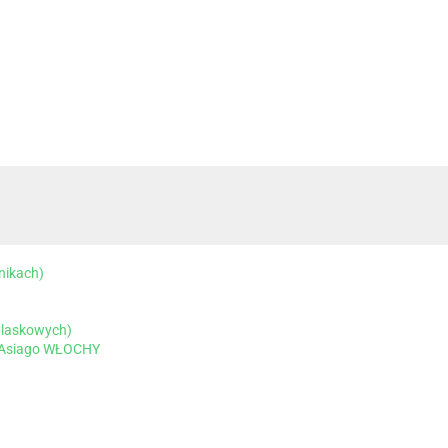
nikach)
 laskowych)
2 Asiago WŁOCHY