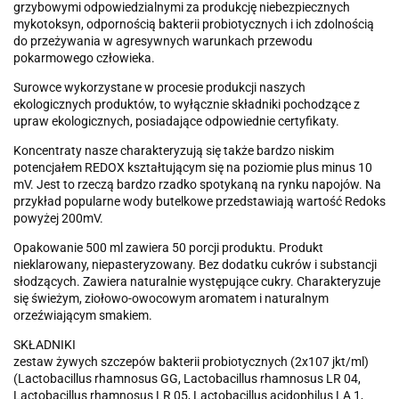
grzybowymi odpowiedzialnymi za produkcję niebezpiecznych
mykotoksyn, odpornością bakterii probiotycznych i ich zdolnością
do przeżywania w agresywnych warunkach przewodu
pokarmowego człowieka.
Surowce wykorzystane w procesie produkcji naszych
ekologicznych produktów, to wyłącznie składniki pochodzące z
upraw ekologicznych, posiadające odpowiednie certyfikaty.
Koncentraty nasze charakteryzują się także bardzo niskim
potencjałem REDOX kształtującym się na poziomie plus minus 10
mV. Jest to rzeczą bardzo rzadko spotykaną na rynku napojów. Na
przykład popularne wody butelkowe przedstawiają wartość Redoks
powyżej 200mV.
Opakowanie 500 ml zawiera 50 porcji produktu. Produkt
nieklarowany, niepasteryzowany. Bez dodatku cukrów i substancji
słodzących. Zawiera naturalnie występujące cukry. Charakteryzuje
się świeżym, ziołowo-owocowym aromatem i naturalnym
orzeźwiającym smakiem.
SKŁADNIKI
zestaw żywych szczepów bakterii probiotycznych (2x107 jkt/ml)
(Lactobacillus rhamnosus GG, Lactobacillus rhamnosus LR 04,
Lactobacillus rhamnosus LR 05, Lactobacillus acidophilus LA 1,