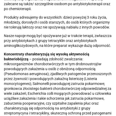
zalecane są także/ szczególnie osobom po antybiotykoterapii oraz
po chemioterapii.
Produkty adresujemy do wszystkich: dzieci powyżej 3 roku życia,
młodzieży, dorosłych i osób starszych, do osób których organizmy
nie tolerują laktozy oraz nie spożywają nabiału z innych powodów.
Nasze napoje mogą być spożywane już w trakcie terapii, zwłaszcza
przy antybiotykach z grupy tetracyklin oraz antybiotykach
aminoglikozydowych, na które preparat wykazuje dużą odporność.
Koncentraty charakteryzują się wysoką aktywnością
bakteriobójczą
– posiadają zdolność zwalczania:
mikroorganizmów chorobotwórczych w tym drobnoustrojów
powodujących zakażenia u osób z obniżoną odpornością
(Pseudomonas aeruginosa); zjadliwych patogenów przenoszonych
przez żywność i powodujących zakaźną listeriozę (Listeria
monocytogenes); Salmonelli powodującej zatrucia pokarmowe;
gronkowca złocistego bakterii chorobotwórczej odpowiedzialnej za
wiele zakażeń; Escherichia colli mogących powodować u człowieka
uciążliwe zakażenia i takie schorzenia jak zatrucia pokarmowe,
zaburzenia pooperacyjne, czy szpitalne zapalenia płuc oraz
charakteryzują się odpornością na antybiotyki z grupy
streptomycyna i tetracykliny, skuteczną ochroną przed patogenami