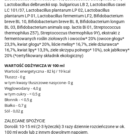
Lactobacillus delbrueckii ssp. bulgaricus LB 2, Lactobacillus casei
LC 101/37, Lactobacillus plantarum LP 02, Lactobacillus
plantarum LP 01, Lactobacillus fermentum LF2, Bifidobacterium
breve BL 10, Bifidobacterium breve BL 8, Bifidobacterium longum
BL 03, Bifidobacterium animals ssp. lactis Bi 01, Streptococcus
thermophilus Z57), Streptococcus thermophilus 9Y), ekstrakt z
fermentowanych roślin ziołowych i owoców* 20% (owoce głogu*
23,3%, kwiat głogu* 20%, liście melisy* 16,7%, ziele dziurawca*
16,7%, kwiat lipy* 13,3%, ziele skrzypu polnego* 10%), sok jabłkowy*
20% (*certyfikowany składnik ekologiczny)
WARTOŚĆ ODŻYWCZA W 100 ml
Wartość energetyczna - 82 kJ / 19 kcal
Tłuszcz - 0 g
w tym kwasy tłuszczowe nasycone- 0 g
Węglowodany - 4,0 g
w tym cukry - < 0,5 g
Błonnik - < 0,5 g
Białko - 0,7 g
Sól - 0,02 g
ZALECANE SPOŻYCIE
Dorośli: 10-15 ml (2-3 łyżeczki) 3 razy dziennie rozcieńczone w ok.
100 ml wody lub z innym dowolnym napojem.