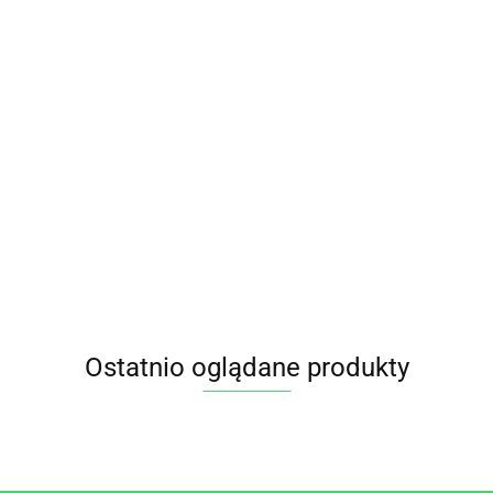
INULINA
BIO 250
g BIO
20.75
PLANET
KAPSUŁKI NA
KOMBUCHA Z
KONCENTRAT
KRĄŻENIE
MANGO I
NAPOJU
ŻYLNE
MARAKUJĄ
46.95
8.85
PROBIOTYCZNE
(VENOZIN)
BEZGLUTENOWA
57.95
OWOCE LASU
BEZGLUTENOWE
BIO 330 ml VIGO
BEZGLUTENOWY
60 WEGEKAPS
BIO 500 ml - JOY
(29,49 g)
DAY
PHARMOVIT
Ostatnio oglądane produkty