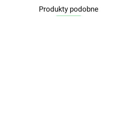
Produkty podobne
CYKORIA DO
CYKORIA DO
ZAPARZANIA
ZAPARZANIA
EKSTRAKTY W
HERBATKA
BIO 250 g
BIO 500 g -
17.99
29.45
KROPLACH NA
WSPOMAGAJĄC
LIMA
LIMA
WSPARCIE
PRACĘ WĄTROB
39.75
12.35
WĄTROBY
BIO (25 x 1,5 g)
BEZGLUTENOWE
DARY NATURY
30 ml -
PHARMOVIT