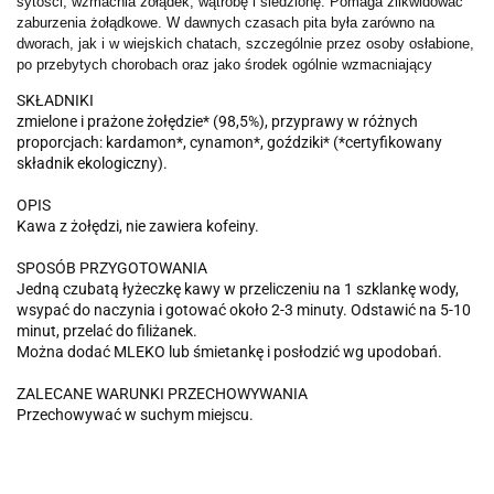
sytości, wzmacnia żołądek, wątrobę i śledzionę. Pomaga zlikwidować
zaburzenia żołądkowe. W dawnych czasach pita była zarówno na
dworach, jak i w wiejskich chatach, szczególnie przez osoby osłabione,
po przebytych chorobach oraz jako środek ogólnie wzmacniający
SKŁADNIKI
zmielone i prażone żołędzie* (98,5%), przyprawy w różnych
proporcjach: kardamon*, cynamon*, goździki* (*certyfikowany
składnik ekologiczny).
OPIS
Kawa z żołędzi, nie zawiera kofeiny.
SPOSÓB PRZYGOTOWANIA
Jedną czubatą łyżeczkę kawy w przeliczeniu na 1 szklankę wody,
wsypać do naczynia i gotować około 2-3 minuty. Odstawić na 5-10
minut, przelać do filiżanek.
Można dodać MLEKO lub śmietankę i posłodzić wg upodobań.
ZALECANE WARUNKI PRZECHOWYWANIA
Przechowywać w suchym miejscu.