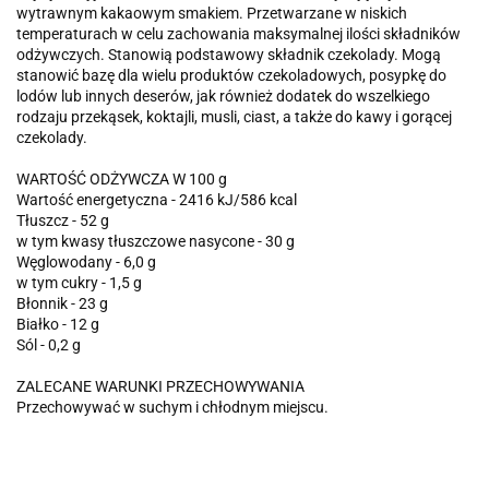
wytrawnym kakaowym smakiem. Przetwarzane w niskich
temperaturach w celu zachowania maksymalnej ilości składników
odżywczych. Stanowią podstawowy składnik czekolady. Mogą
stanowić bazę dla wielu produktów czekoladowych, posypkę do
lodów lub innych deserów, jak również dodatek do wszelkiego
rodzaju przekąsek, koktajli, musli, ciast, a także do kawy i gorącej
czekolady.
WARTOŚĆ ODŻYWCZA W 100 g
Wartość energetyczna - 2416 kJ/586 kcal
Tłuszcz - 52 g
w tym kwasy tłuszczowe nasycone - 30 g
Węglowodany - 6,0 g
w tym cukry - 1,5 g
Błonnik - 23 g
Białko - 12 g
Sól - 0,2 g
ZALECANE WARUNKI PRZECHOWYWANIA
Przechowywać w suchym i chłodnym miejscu.