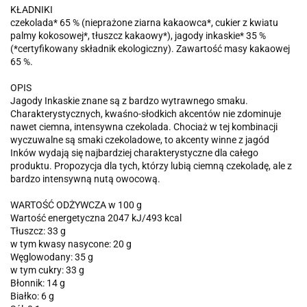
KŁADNIKI
czekolada* 65 % (nieprażone ziarna kakaowca*, cukier z kwiatu
palmy kokosowej*, tłuszcz kakaowy*), jagody inkaskie* 35 %
(*certyfikowany składnik ekologiczny). Zawartość masy kakaowej
65 %.
OPIS
Jagody Inkaskie znane są z bardzo wytrawnego smaku.
Charakterystycznych, kwaśno-słodkich akcentów nie zdominuje
nawet ciemna, intensywna czekolada. Chociaż w tej kombinacji
wyczuwalne są smaki czekoladowe, to akcenty winne z jagód
Inków wydają się najbardziej charakterystyczne dla całego
produktu. Propozycja dla tych, którzy lubią ciemną czekoladę, ale z
bardzo intensywną nutą owocową.
WARTOŚĆ ODŻYWCZA w 100 g
Wartość energetyczna 2047 kJ/493 kcal
Tłuszcz: 33 g
w tym kwasy nasycone: 20 g
Węglowodany: 35 g
w tym cukry: 33 g
Błonnik: 14 g
Białko: 6 g