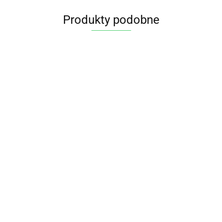
Produkty podobne
JAGODY
JAGODY
INKASKIE
INKASKIE
DAKTYLE W
DAKTYLE W
MIGDAŁY 
SUSZONE
SUSZONE
12.55
39.85
SUROWEJ
SUROWEJ
SUROWEJ
BIO 100 g
BIO 400 g
CZEKOLADZIE
CZEKOLADZIE
CZEKOLADZ
BIO
BIO
18.95
38.95
18.90
BIO 100 g BIO
BIO 250 g BIO
BIO 70 g
PLANET
PLANET
PLANET
PLANET
COCOA