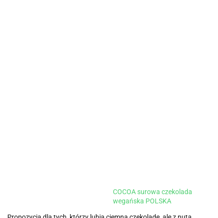
COCOA surowa czekolada
wegańska POLSKA
Propozycja dla tych, którzy lubią ciemną czekoladę, ale z nutą