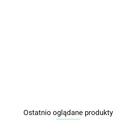
Produkt
niedostępn
HERBATKA
HERBATKA
Klitoria
ROOIBOS
DLA
HERBATKA
ternateńs
HERBATKA
BIO (20 x 2
DZIECI -
ROOIBOS Z
kwiat EKO
ROOIBOS
12.55
8.00
14.99
g) 40 g
ROOIBOS
CYNAMONEM
10 g
CLASSIC
14.25
17.85
CLIPPER
BIO (20 x
I
Niebieska
LIŚCIASTA
1,5 g) 30 g
GOŹDZIKAMI
herbata
BIO 100 g
-
BIO (17 x 1,8
DARY
LEBENSBAUM
APOTHEKE
g) 30,6 g -
NATURY
YOGI TEA
Ostatnio oglądane produkty