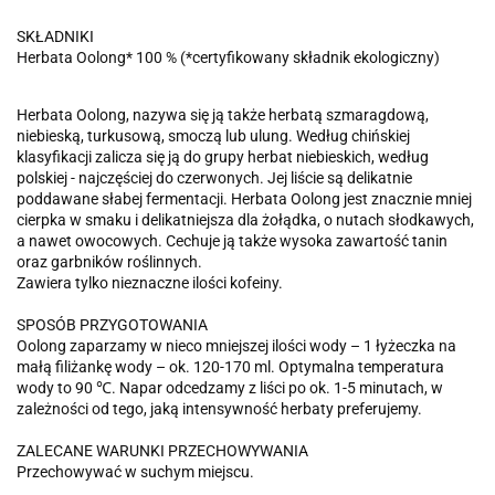
SKŁADNIKI
Herbata Oolong* 100 % (*certyfikowany składnik ekologiczny)
Herbata Oolong, nazywa się ją także herbatą szmaragdową,
niebieską, turkusową, smoczą lub ulung. Według chińskiej
klasyfikacji zalicza się ją do grupy herbat niebieskich, według
polskiej - najczęściej do czerwonych. Jej liście są delikatnie
poddawane słabej fermentacji. Herbata Oolong jest znacznie mniej
cierpka w smaku i delikatniejsza dla żołądka, o nutach słodkawych,
a nawet owocowych. Cechuje ją także wysoka zawartość tanin
oraz garbników roślinnych.
Zawiera tylko nieznaczne ilości kofeiny.
SPOSÓB PRZYGOTOWANIA
Oolong zaparzamy w nieco mniejszej ilości wody – 1 łyżeczka na
małą filiżankę wody – ok. 120-170 ml. Optymalna temperatura
wody to 90 ℃. Napar odcedzamy z liści po ok. 1-5 minutach, w
zależności od tego, jaką intensywność herbaty preferujemy.
ZALECANE WARUNKI PRZECHOWYWANIA
Przechowywać w suchym miejscu.