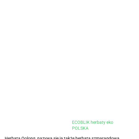
ECOBLIK herbaty eko
POLSKA
Herbata Oolong, nazywa się ją także herbatą szmaragdową,