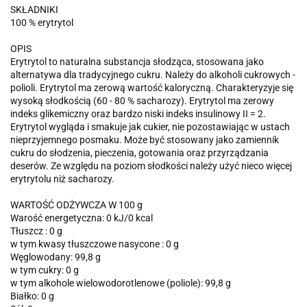
SKŁADNIKI
100 % erytrytol
OPIS
Erytrytol to naturalna substancja słodząca, stosowana jako
alternatywa dla tradycyjnego cukru. Należy do alkoholi cukrowych -
polioli. Erytrytol ma zerową wartość kaloryczną. Charakteryzyje się
wysoką słodkością (60 - 80 % sacharozy). Erytrytol ma zerowy
indeks glikemiczny oraz bardzo niski indeks insulinowy II = 2.
Erytrytol wygląda i smakuje jak cukier, nie pozostawiając w ustach
nieprzyjemnego posmaku. Może być stosowany jako zamiennik
cukru do słodzenia, pieczenia, gotowania oraz przyrządzania
deserów. Ze względu na poziom słodkości należy użyć nieco więcej
erytrytolu niż sacharozy.
WARTOŚĆ ODŻYWCZA W 100 g
Warość energetyczna: 0 kJ/0 kcal
Tłuszcz : 0 g
w tym kwasy tłuszczowe nasycone : 0 g
Węglowodany: 99,8 g
w tym cukry: 0 g
w tym alkohole wielowodorotlenowe (poliole): 99,8 g
Białko: 0 g