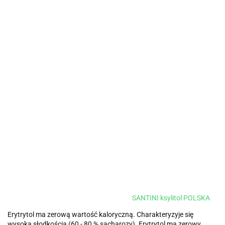
SANTINI ksylitol POLSKA
Erytrytol ma zerową wartość kaloryczną. Charakteryzyje się
wysoką słodkością (60 - 80 % sacharozy). Erytrytol ma zerowy