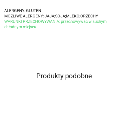
ALERGENY:
GLUTEN
MOŻLIWE ALERGENY:
JAJA;SOJA;MLEKO;ORZECHY
WARUNKI PRZECHOWYWANIA:
przechowywać w suchym i
chłodnym miejscu.
Produkty podobne
CIASTKA
C