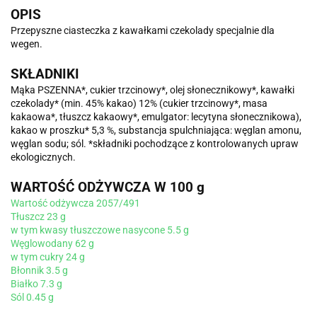
OPIS
Przepyszne ciasteczka z kawałkami czekolady specjalnie dla
wegen.
SKŁADNIKI
Mąka PSZENNA*, cukier trzcinowy*, olej słonecznikowy*, kawałki
czekolady* (min. 45% kakao) 12% (cukier trzcinowy*, masa
kakaowa*, tłuszcz kakaowy*, emulgator: lecytyna słonecznikowa),
kakao w proszku* 5,3 %, substancja spulchniająca: węglan amonu,
węglan sodu; sól. *składniki pochodzące z kontrolowanych upraw
ekologicznych.
WARTOŚĆ ODŻYWCZA W 100 g
Wartość odżywcza 2057/491
Tłuszcz 23 g
w tym kwasy tłuszczowe nasycone 5.5 g
Węglowodany 62 g
w tym cukry 24 g
Błonnik 3.5 g
Białko 7.3 g
Sól 0.45 g