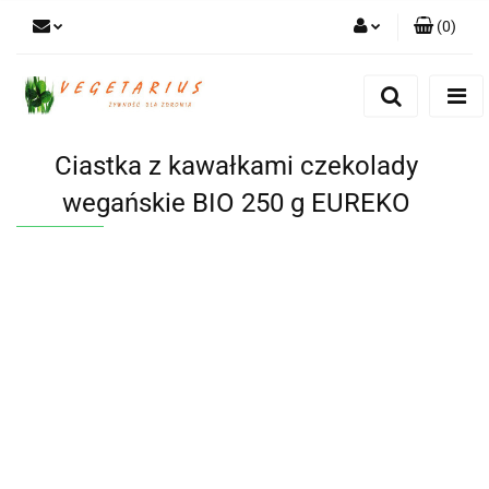
(
0
)
Zaloguj się
Zarejestruj się
Dodaj zgłoszenie
Ciastka z kawałkami czekolady
wegańskie BIO 250 g EUREKO