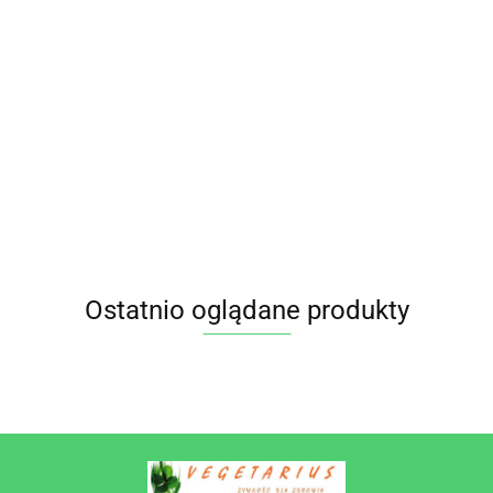
CZOSNEK
Przyprawa 
NIEDŹWIEDZI
ryb
CZARNY
PRZYPRAWA DO
BIO 25g
bezgluteno
CZOSNEK
KURCZAKA
9.35
14.45
DARY
BIO 40g PIĘ
BEZGLUTENOWY
BEZGLUTENOWA
NATURY
14.95
16.95
PRZEMIAN
BIO (1 szt.) -
BIO 80G PIĘĆ
PRZETWORY Z
PRZEMIAN
NATURY
Ostatnio oglądane produkty