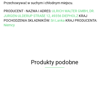
Przechowywać w suchym i chłodnym miejscu.
PRODUCENT - NAZWA I ADRES:
ULRICH WALTER GMBH, DR.
JURGEN-ULDERUP STRAßE 12, 49356 DIEPHOLZ
KRAJ
POCHODZENIA SKŁADNIKÓW:
Sri Lanka
KRAJ PRODUCENTA:
Niemcy
Produkty podobne
CYNAMON
CYNAMON
CYN