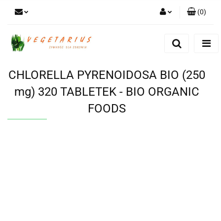
(
0
)
Zaloguj się
Zarejestruj się
Dodaj zgłoszenie
CHLORELLA PYRENOIDOSA BIO (250
mg) 320 TABLETEK - BIO ORGANIC
FOODS