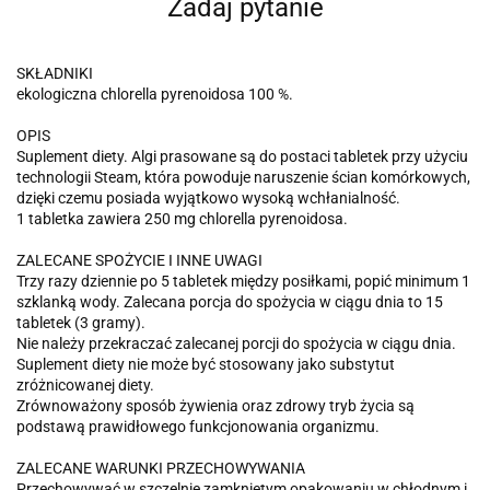
Zadaj pytanie
SKŁADNIKI
ekologiczna chlorella pyrenoidosa 100 %.
OPIS
Suplement diety. Algi prasowane są do postaci tabletek przy użyciu
technologii Steam, która powoduje naruszenie ścian komórkowych,
dzięki czemu posiada wyjątkowo wysoką wchłanialność.
1 tabletka zawiera 250 mg chlorella pyrenoidosa.
ZALECANE SPOŻYCIE I INNE UWAGI
Trzy razy dziennie po 5 tabletek między posiłkami, popić minimum 1
szklanką wody. Zalecana porcja do spożycia w ciągu dnia to 15
tabletek (3 gramy).
Nie należy przekraczać zalecanej porcji do spożycia w ciągu dnia.
Suplement diety nie może być stosowany jako substytut
zróżnicowanej diety.
Zrównoważony sposób żywienia oraz zdrowy tryb życia są
podstawą prawidłowego funkcjonowania organizmu.
ZALECANE WARUNKI PRZECHOWYWANIA
Przechowywać w szczelnie zamkniętym opakowaniu w chłodnym i