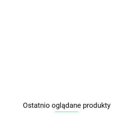
Piekarz mix bezglutenowy niskobiałkowy PKU - 500g
BALVITEN
16.45
Ostatnio oglądane produkty