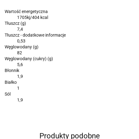
Wartość energetyczna
1705kj/404 kcal
Tłuszcz (g)
7,4
Tłuszcz - dodatkowe informacje
0,53
Węglowodany (g)
82
Węglowodany (cukry) (g)
5,6
Błonnik
1,9
Białko
1
Sól
1,9
Produkty podobne