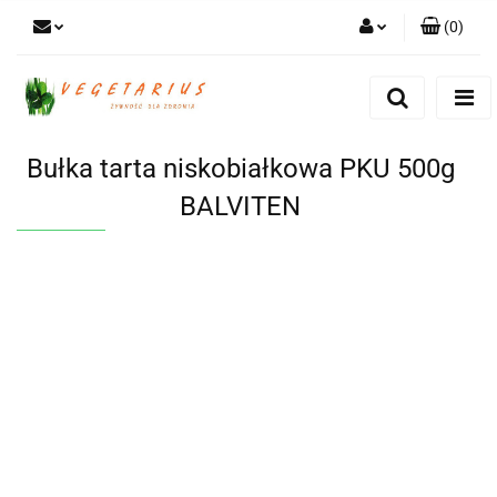
(
0
)
Zaloguj się
Zarejestruj się
Dodaj zgłoszenie
Bułka tarta niskobiałkowa PKU 500g
BALVITEN