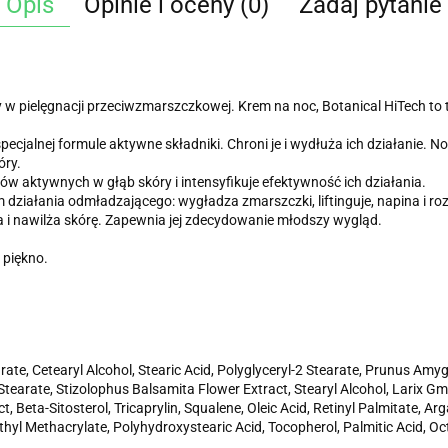
Opis
Opinie i oceny (0)
Zadaj pytanie
 w pielęgnacji przeciwzmarszczkowej. Krem na noc, Botanical HiTech to t
ecjalnej formule aktywne składniki. Chroni je i wydłuża ich działanie. 
óry.
w aktywnych w głąb skóry i intensyfikuje efektywność ich działania.
 działania odmładzającego: wygładza zmarszczki, liftinguje, napina i r
nia i nawilża skórę. Zapewnia jej zdecydowanie młodszy wygląd.
 piękno.
rate, Cetearyl Alcohol, Stearic Acid, Polyglyceryl-2 Stearate, Prunus Amyg
 Stearate, Stizolophus Balsamita Flower Extract, Stearyl Alcohol, Larix Gm
t, Beta-Sitosterol, Tricaprylin, Squalene, Oleic Acid, Retinyl Palmitate, A
thyl Methacrylate, Polyhydroxystearic Acid, Tocopherol, Palmitic Acid, O