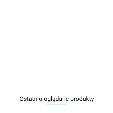
Botanical HiTech Korektor
zmarszczek serum 30 ml AVA
gujący krem
Botanical HiTech Lif
50 ml AVA
40.55
do twarzy na dzień 
45.65
Ostatnio oglądane produkty