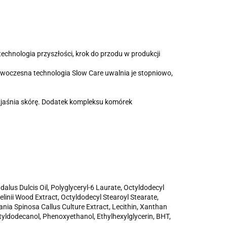
echnologia przyszłości, krok do przodu w produkcji
Nowoczesna technologia Slow Care uwalnia je stopniowo,
ozjaśnia skórę. Dodatek kompleksu komórek
dalus Dulcis Oil, Polyglyceryl-6 Laurate, Octyldodecyl
elinii Wood Extract, Octyldodecyl Stearoyl Stearate,
rgania Spinosa Callus Culture Extract, Lecithin, Xanthan
ctyldodecanol, Phenoxyethanol, Ethylhexylglycerin, BHT,