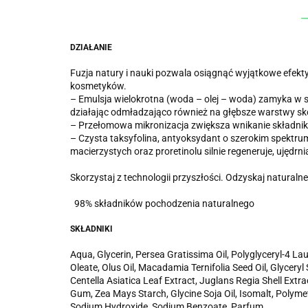
DZIAŁANIE
Fuzja natury i nauki pozwala osiągnąć wyjątkowe efekty
kosmetyków.
– Emulsja wielokrotna (woda – olej – woda) zamyka w sp
działając odmładzająco również na głębsze warstwy sk
– Przełomowa mikronizacja zwiększa wnikanie składnikó
– Czysta taksyfolina, antyoksydant o szerokim spektrum
macierzystych oraz proretinolu silnie regeneruje, ujędr
Skorzystaj z technologii przyszłości. Odzyskaj naturalne
98% składników pochodzenia naturalnego
SKŁADNIKI
Aqua, Glycerin, Persea Gratissima Oil, Polyglyceryl-4 Lau
Oleate, Olus Oil, Macadamia Ternifolia Seed Oil, Glyceryl
Centella Asiatica Leaf Extract, Juglans Regia Shell Extrac
Gum, Zea Mays Starch, Glycine Soja Oil, Isomalt, Polyme
Sodium Hydroxide, Sodium Benzoate, Parfum