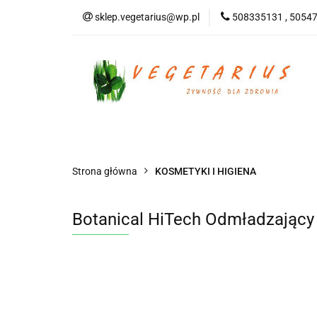
sklep.vegetarius@wp.pl
508335131 , 5054
KATEGORIE
B
SUPLEMENTY
KATEGORIE
BEZGLUTENOWE
DO
Strona główna
KOSMETYKI I HIGIENA
Botanical HiTech Odmładzający 