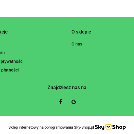
acje
O sklepie
a
O nas
min
 prywatności
 płatności
Znajdziesz nas na
Sklep internetowy na oprogramowaniu Sky-Shop.pl