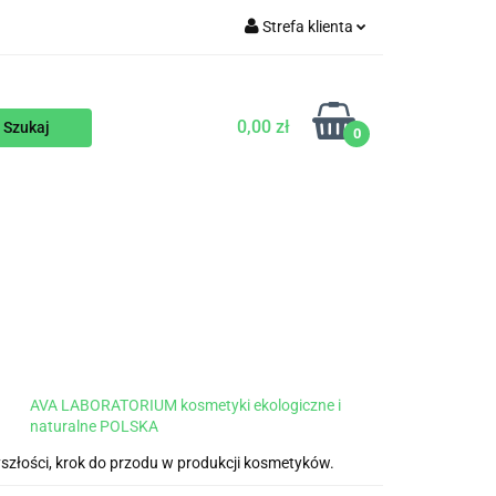
Strefa klienta
WEGAŃSKIE
Zaloguj się
Zarejestruj się
0,00 zł
0
Dodaj zgłoszenie
ENTY
NA ZAMÓWIENIE
BLOG
AVA LABORATORIUM kosmetyki ekologiczne i
naturalne POLSKA
yszłości, krok do przodu w produkcji kosmetyków.