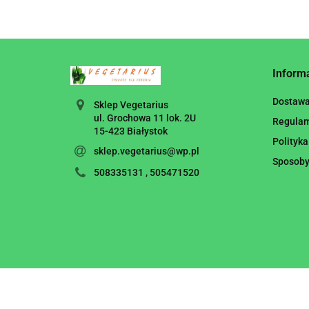
Inform
Dostaw
Sklep Vegetarius
ul. Grochowa 11 lok. 2U
Regula
15-423 Białystok
Polityka
sklep.vegetarius@wp.pl
Sposoby
508335131 , 505471520