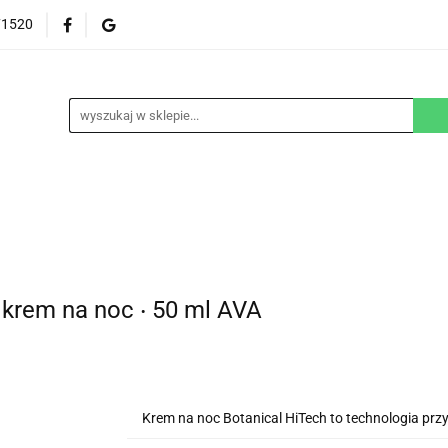
71520
EZGLUTENOWE
DOM
DZIECKO
URODA
NA ZAMÓWIENIE
BLOG
M
DZIECKO
URODA
WEGAŃSKIE
SUPLEM
krem na noc ‧ 50 ml AVA
Krem na noc Botanical HiTech to technologia prz