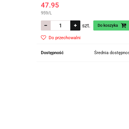
47.95
959
/
L
szt.
Do koszyka
Do przechowalni
Dostępność
Średnia dostępn