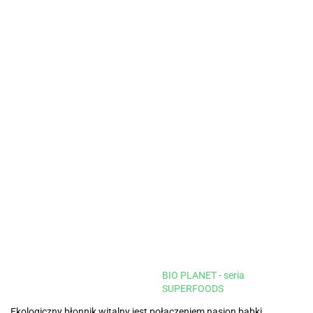
BIO PLANET - seria
SUPERFOODS
Ekologiczny błonnik witalny jest połączeniem nasion babki