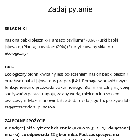
Zadaj pytanie
SKŁADNIKI
nasiona babki płesznik (Plantago psyllium)* (80%), łuski babki
jajowatej (Plantago ovata)* (20%) (*certyfikowany składnik
ekologiczny)
OPIS
Ekologiczny błonnik witalny jest połączeniem nasion babki płesznik
oraz łusek babki jajowatej w proporcji 4:1. Pomaga w prawidłowym
funkcjonowaniu przewodu pokarmowego. Błonnik witalny najlepiej
spożywać w postaci napoju, zalany wodą, mlekiem lub sokiem
owocowym. Może stanowić także dodatek do jogurtu, pieczywa lub
zagęszczacz do zup i sosów.
ZALECANE SPOŻYCIE
nie więcej niż 5 łyżeczek dziennie (około 15 g - tj. 1,5 dołączonej
miarki), co odpowiada 12 g błonnika. Podczas spożywania