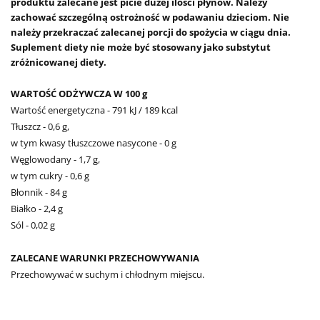
produktu zalecane jest picie dużej ilości płynów. Należy
zachować szczególną ostrożność w podawaniu dzieciom. Nie
należy przekraczać zalecanej porcji do spożycia w ciągu dnia.
Suplement diety nie może być stosowany jako substytut
zróżnicowanej diety.
WARTOŚĆ ODŻYWCZA W 100 g
Wartość energetyczna - 791 kJ / 189 kcal
Tłuszcz - 0,6 g,
w tym kwasy tłuszczowe nasycone - 0 g
Węglowodany - 1,7 g,
w tym cukry - 0,6 g
Błonnik - 84 g
Białko - 2,4 g
Sól - 0,02 g
ZALECANE WARUNKI PRZECHOWYWANIA
Przechowywać w suchym i chłodnym miejscu.