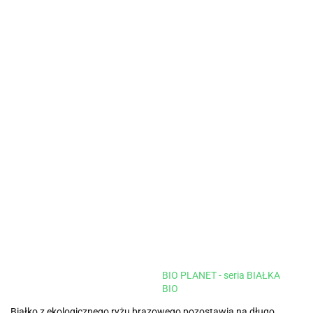
BIO PLANET - seria BIAŁKA
BIO
Białko z ekologicznego ryżu brązowego pozostawia na długo