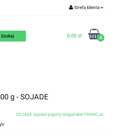
Strefa klienta
WEGAŃSKIE
Zaloguj się
Zarejestruj się
0,00 zł
0
Dodaj zgłoszenie
ENTY
NA ZAMÓWIENIE
BLOG
0 g - SOJADE
SOJADE sojowe jogurty wegańskie FRANCJA
WY