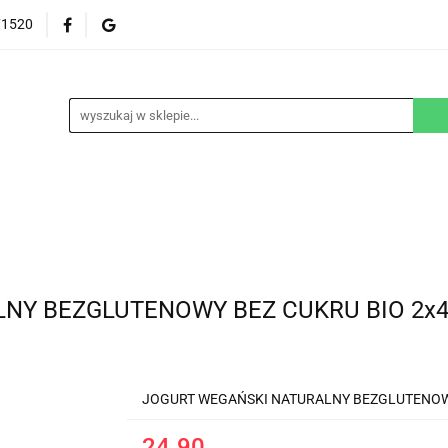
71520
EZGLUTENOWE
DOM
DZIECKO
URODA
NA ZAMÓWIENIE
BLOG
M
DZIECKO
URODA
WEGAŃSKIE
SUPLEM
NY BEZGLUTENOWY BEZ CUKRU BIO 2x40
JOGURT WEGAŃSKI NATURALNY BEZGLUTENO
24.90