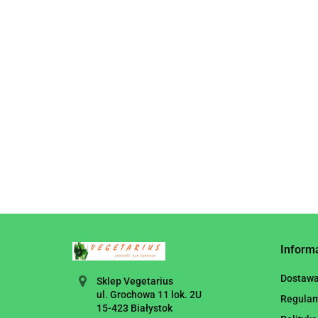
8.55
dodatku cukru
BEZ
BEZGLUTENOWY
9.00
bezglutenowy BIO 200
BIO 1
BIO 1 L - NATUMI
ml ECOMIL
Inform
Dostaw
Sklep Vegetarius
ul. Grochowa 11 lok. 2U
Regula
15-423 Białystok