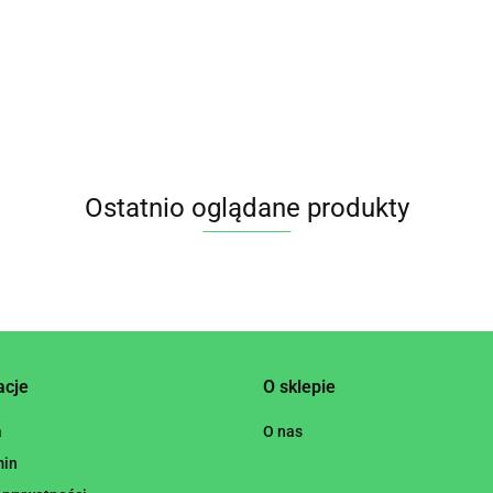
15.55
ALTERNATYWA
GLUTENOWY
laktozy 400g w
JOGURTU PITNEGO
 L - BERIEF
proszku MOGADOR
10.65
ORZECHÓW
NERKOWCA BIO 200
BERT
Ostatnio oglądane produkty
acje
O sklepie
a
O nas
min