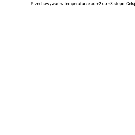
Przechowywać w temperaturze od +2 do +8 stopni Cels
NAPÓ
NAPÓJ SOJOWY
Krem do gotowania z
NATU
BEZ DODATKU
migdałów bez
CUKR
CUKRÓW
7.75