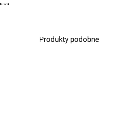
jusza
Produkty podobne
SOJA
BIO 400
g BIO
9.00
PLANET
J SOJOWY
Napój sojowy
RALNY BEZ
naturalny
WEGAŃSKA
U
bezglutenowy bez