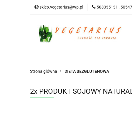
sklep.vegetarius@wp.pl
508335131 , 5054
KATEGORIE
B
SUPLEMENTY
KATEGORIE
BEZGLUTENOWE
DO
Strona główna
DIETA BEZGLUTENOWA
2x PRODUKT SOJOWY NATURAL