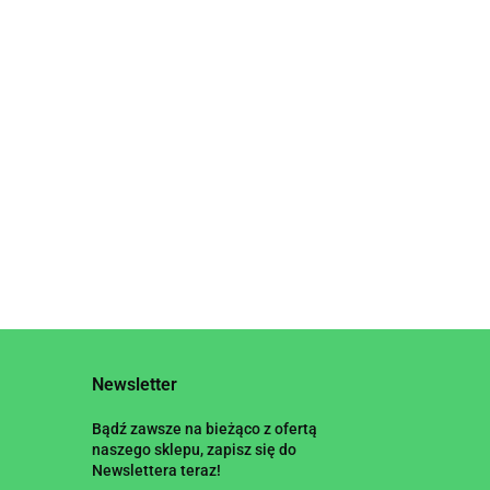
ŚMIETANY Z
9.85
15.35
ORZECHÓW
 Z
ORZECHÓW
NERKOWCA BIO 200
NERKOWCA BIO 170 g
g - BERT
 g -
- BERT
Newsletter
Bądź zawsze na bieżąco z ofertą
naszego sklepu, zapisz się do
Newslettera teraz!